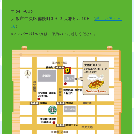
〒541-0051
大阪市中央区備後町3-6-2 大雅ビル10F （
詳しいアクセ
ス
）
※メンバー以外の方はご予約の上お越しください。