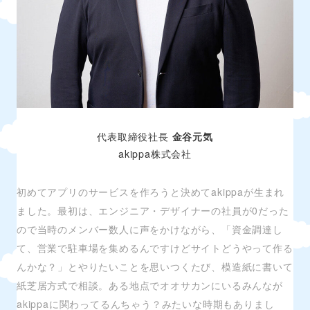
代表取締役社長
金谷元気
akippa株式会社
初めてアプリのサービスを作ろうと決めてakippaが生まれ
ました。最初は、エンジニア・デザイナーの社員が0だった
ので当時のメンバー数人に声をかけながら、「資金調達し
て、営業で駐車場を集めるんですけどサイトどうやって作る
んかな？」とやりたいことを思いつくたび、模造紙に書いて
紙芝居方式で相談。ある地点でオオサカンにいるみんなが
akippaに関わってるんちゃう？みたいな時期もありまし