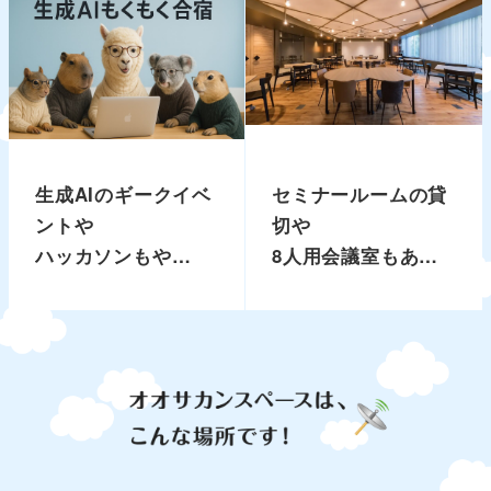
生成AIのギークイベ
セミナールームの貸
ントや
切や
ハッカソンもやって
8人用会議室もあり
ます
ます