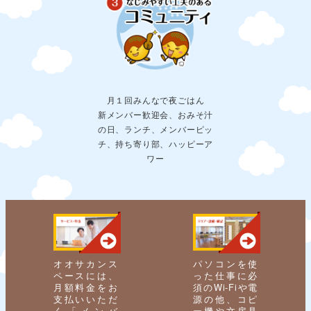
月１回みんなで夜ごはん
新メンバー歓迎会、おみそ汁
の日、ランチ、メンバーピッ
チ、持ち寄り部、ハッピーア
ワー
オオサカンス
パソコンを使
ペースには、
った仕事に必
月額料金をお
須のWi-Fiや電
支払いいただ
源の他、コピ
く「メンバ
ー機や文房具