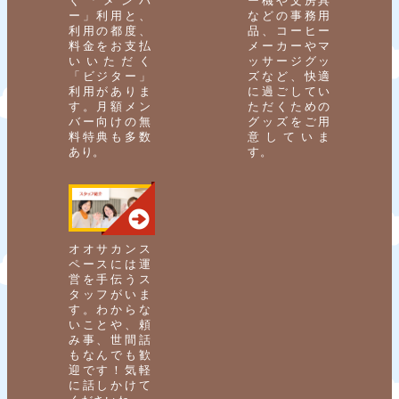
ー」利用と、
などの事務用
利用の都度、
品、コーヒー
料金をお支払
メーカーやマ
いいただく
ッサージグッ
「ビジター」
ズなど、快適
利用がありま
に過ごしてい
す。月額メン
ただくための
バー向けの無
グッズをご用
料特典も多数
意していま
あり。
す。
オオサカンス
ペースには運
営を手伝うス
タッフがいま
す。わからな
いことや、頼
み事、世間話
もなんでも歓
迎です！気軽
に話しかけて