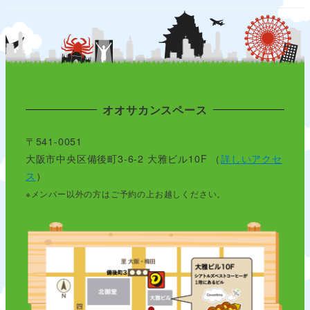
オオサカンスペース
〒541-0051
大阪市中央区備後町3-6-2 大雅ビル10F （
詳しいアクセ
ス
）
※メンバー以外の方はご予約の上お越しください。