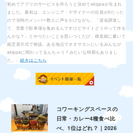
初めてアプリのサービスを作ろうと決めてakippaが生まれ
ました。最初は、エンジニア・デザイナーの社員が0だった
ので当時のメンバー数人に声をかけながら、「資金調達し
て、営業で駐車場を集めるんですけどサイトどうやって作る
んかな？」とやりたいことを思いつくたび、模造紙に書いて
紙芝居方式で相談。ある地点でオオサカンにいるみんなが
akippaに関わってるんちゃう？みたいな時期もありまし
た。…
続きはこちら
コワーキングスペースの
日常・カレー4種食べ比
べ、1位はどれ？｜2026