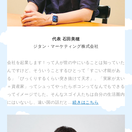
代表 石田美穂
ジタン・マーケティング株式会社
会社を起業します！って人が世の中にいることは知っていた
んですけど、そういうことするひとって「すごい才能があ
る」「びっくりするくらい突き抜けて天才」、「実家が太い
＝資産家」ってシュってやったらポコンってなんでもできる
ってイメージでした。そんなスゴイ人たちは自分の生活圏内
にはいないし、遠い国の話だと…
続きはこちら