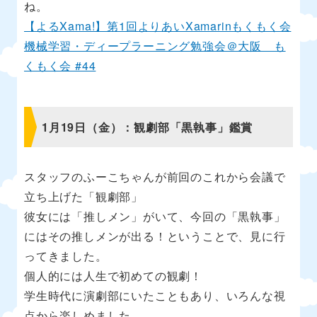
ね。
【よるXama!】第1回よりあいXamarinもくもく会
機械学習・ディープラーニング勉強会＠大阪 も
くもく会 #44
1月19日（金）：観劇部「黒執事」鑑賞
スタッフのふーこちゃんが前回のこれから会議で
立ち上げた「観劇部」
彼女には「推しメン」がいて、今回の「黒執事」
にはその推しメンが出る！ということで、見に行
ってきました。
個人的には人生で初めての観劇！
学生時代に演劇部にいたこともあり、いろんな視
点から楽しめました。