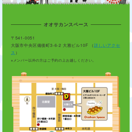
オオサカンスペース
〒541-0051
大阪市中央区備後町3-6-2 大雅ビル10F （
詳しいアクセ
ス
）
※メンバー以外の方はご予約の上お越しください。