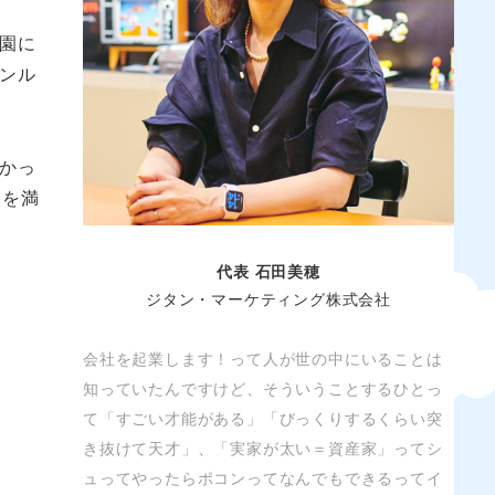
園に
ンル
かっ
間を満
代表 石田美穂
ジタン・マーケティング株式会社
会社を起業します！って人が世の中にいることは
知っていたんですけど、そういうことするひとっ
て「すごい才能がある」「びっくりするくらい突
き抜けて天才」、「実家が太い＝資産家」ってシ
ュってやったらポコンってなんでもできるってイ