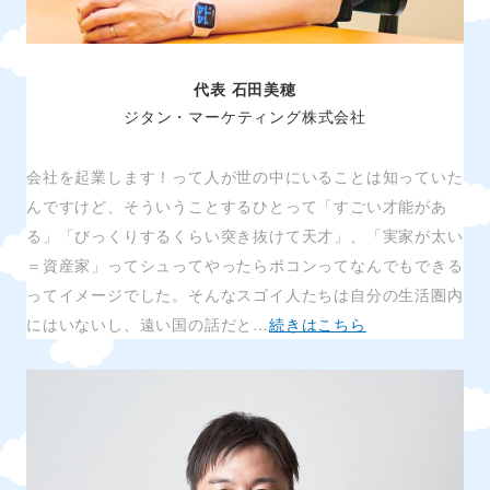
代表 石田美穂
ジタン・マーケティング株式会社
会社を起業します！って人が世の中にいることは知っていた
んですけど、そういうことするひとって「すごい才能があ
る」「びっくりするくらい突き抜けて天才」、「実家が太い
＝資産家」ってシュってやったらポコンってなんでもできる
ってイメージでした。そんなスゴイ人たちは自分の生活圏内
にはいないし、遠い国の話だと…
続きはこちら