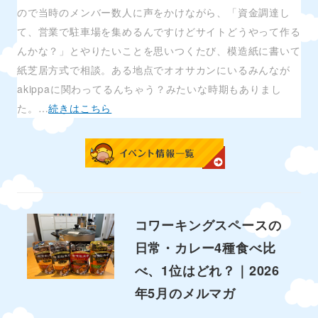
ので当時のメンバー数人に声をかけながら、「資金調達し
て、営業で駐車場を集めるんですけどサイトどうやって作る
んかな？」とやりたいことを思いつくたび、模造紙に書いて
紙芝居方式で相談。ある地点でオオサカンにいるみんなが
akippaに関わってるんちゃう？みたいな時期もありまし
た。…
続きはこちら
コワーキングスペースの
日常・カレー4種食べ比
べ、1位はどれ？｜2026
年5月のメルマガ