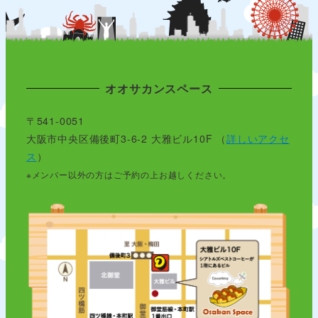
オオサカンスペース
〒541-0051
大阪市中央区備後町3-6-2 大雅ビル10F （
詳しいアクセ
ス
）
※メンバー以外の方はご予約の上お越しください。