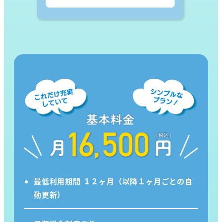
最低利用期間 １２ヶ月（以降１ヶ月ごとの自
動更新）