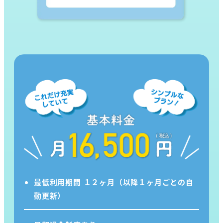
最低利用期間 １２ヶ月（以降１ヶ月ごとの自
動更新）