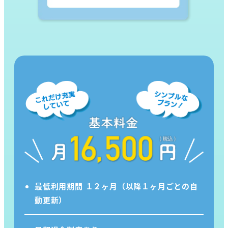
最低利用期間 １２ヶ月（以降１ヶ月ごとの自
動更新）