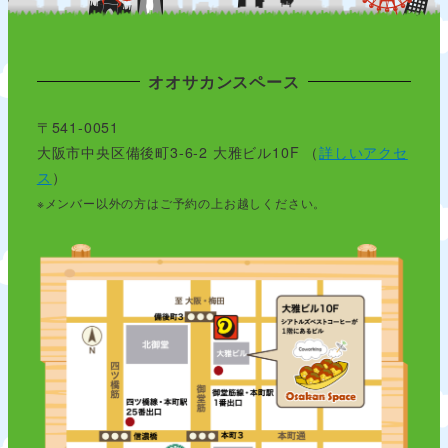
オオサカンスペース
〒541-0051
大阪市中央区備後町3-6-2 大雅ビル10F （
詳しいアクセ
ス
）
※メンバー以外の方はご予約の上お越しください。