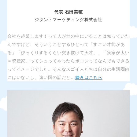
代表 石田美穂
ジタン・マーケティング株式会社
会社を起業します！って人が世の中にいることは知っていた
んですけど、そういうことするひとって「すごい才能があ
る」「びっくりするくらい突き抜けて天才」、「実家が太い
＝資産家」ってシュってやったらポコンってなんでもできる
ってイメージでした。そんなスゴイ人たちは自分の生活圏内
にはいないし、遠い国の話だと…
続きはこちら