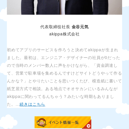
代表取締役社長
金谷元気
akippa株式会社
初めてアプリのサービスを作ろうと決めてakippaが生まれ
ました。最初は、エンジニア・デザイナーの社員が0だった
ので当時のメンバー数人に声をかけながら、「資金調達し
て、営業で駐車場を集めるんですけどサイトどうやって作る
んかな？」とやりたいことを思いつくたび、模造紙に書いて
紙芝居方式で相談。ある地点でオオサカンにいるみんなが
akippaに関わってるんちゃう？みたいな時期もありまし
た。…
続きはこちら