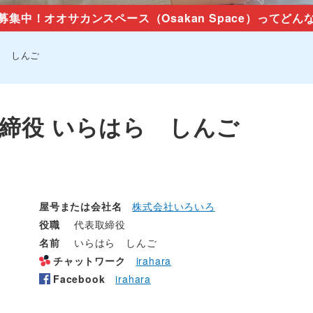
募集中！オオサカンスペース（Osakan Space）ってどん
ら しんご
締役 いらはら しんご
屋号または会社名
株式会社いろいろ
役職
代表取締役
名前
いらはら しんご
チャットワーク
irahara
Facebook
irahara