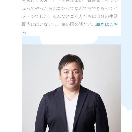
き抜けて天才」、「実家が太い＝資産家」ってシ
ュってやったらポコンってなんでもできるってイ
メージでした。そんなスゴイ人たちは自分の生活
圏内にはいないし、遠い国の話だと…
続きはこち
ら