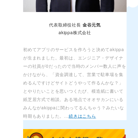
代表取締役社長
金谷元気
akippa株式会社
初めてアプリのサービスを作ろうと決めてakippa
が生まれました。最初は、エンジニア・デザイナ
ーの社員が0だったので当時のメンバー数人に声を
かけながら、「資金調達して、営業で駐車場を集
めるんですけどサイトどうやって作るんかな？」
とやりたいことを思いつくたび、模造紙に書いて
紙芝居方式で相談。ある地点でオオサカンにいる
みんながakippaに関わってるんちゃう？みたいな
時期もありました。…
続きはこちら