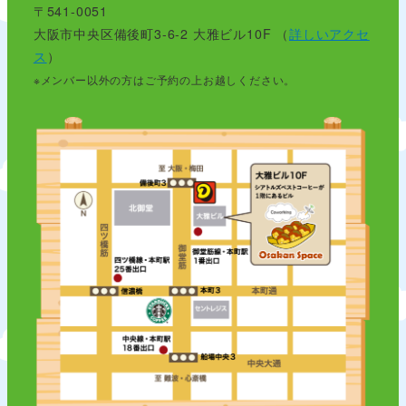
〒541-0051
大阪市中央区備後町3-6-2 大雅ビル10F （
詳しいアクセ
ス
）
※メンバー以外の方はご予約の上お越しください。