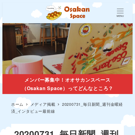
MENU
メディア掲載
メンバー募集中！オオサカンスペース
（Osakan Space）ってどんなところ？
ホーム
メディア掲載
20200731_毎日新聞_週刊金曜経
済_インタビュー最前線
20200731_毎日新聞_週刊