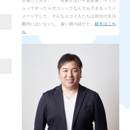
き抜けて天才」、「実家が太い＝資産家」ってシ
ュってやったらポコンってなんでもできるってイ
メージでした。そんなスゴイ人たちは自分の生活
圏内にはいないし、遠い国の話だと…
続きはこち
ら