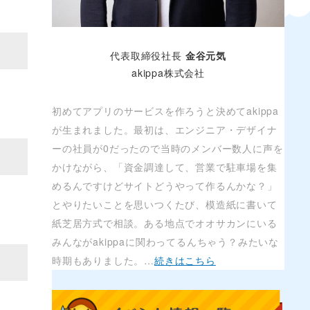
代表取締役社長
金谷元気
akippa株式会社
初めてアプリのサービスを作ろうと決めてakippa
が生まれました。最初は、エンジニア・デザイナ
ーの社員が0だったので当時のメンバー数人に声を
かけながら、「資金調達して、営業で駐車場を集
めるんですけどサイトどうやって作るんかな？」
とやりたいことを思いつくたび、模造紙に書いて
紙芝居方式で相談。ある地点でオオサカンにいる
みんながakippaに関わってるんちゃう？みたいな
時期もありました。…
続きはこちら