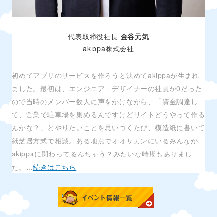
代表取締役社長
金谷元気
akippa株式会社
初めてアプリのサービスを作ろうと決めてakippaが生まれ
ました。最初は、エンジニア・デザイナーの社員が0だった
ので当時のメンバー数人に声をかけながら、「資金調達し
て、営業で駐車場を集めるんですけどサイトどうやって作る
んかな？」とやりたいことを思いつくたび、模造紙に書いて
紙芝居方式で相談。ある地点でオオサカンにいるみんなが
akippaに関わってるんちゃう？みたいな時期もありまし
た。…
続きはこちら