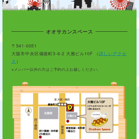
オオサカンスペース
〒541-0051
大阪市中央区備後町3-6-2 大雅ビル10F （
詳しいアクセ
ス
）
※メンバー以外の方はご予約の上お越しください。