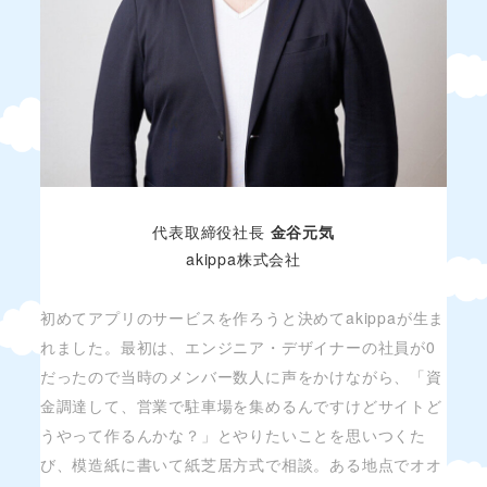
代表取締役社長
金谷元気
akippa株式会社
初めてアプリのサービスを作ろうと決めてakippaが生ま
れました。最初は、エンジニア・デザイナーの社員が0
だったので当時のメンバー数人に声をかけながら、「資
金調達して、営業で駐車場を集めるんですけどサイトど
うやって作るんかな？」とやりたいことを思いつくた
び、模造紙に書いて紙芝居方式で相談。ある地点でオオ