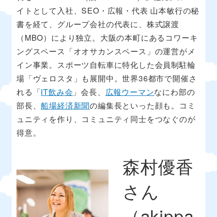
イトとして入社、SEO・広報・代表 山本敏行の秘
書を経て、グループ会社の代表に、株式譲渡
（MBO）により独立。大阪の本町にあるコワーキ
ングスペース「オオサカンスペース」の運営がメ
イン事業。スポーツ自転車に特化した会員制駐輪
場「ヴェロスタ」も展開中。世界36都市で開催さ
れる「
IT飲み会
」会長、
広報ウーマン
なにわ部の
部長、
船場経済新聞
の編集長といった顔も。コミ
ュニティを作り、コミュニティ同士をつなぐのが
得意。
森村優香
さん
（akippa