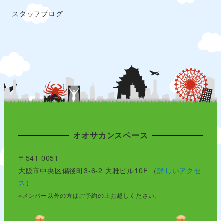
スタッフブログ
オオサカンスペース
〒541-0051
大阪市中央区備後町3-6-2 大雅ビル10F （
詳しいアクセ
ス
）
※メンバー以外の方はご予約の上お越しください。