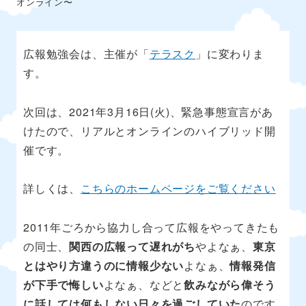
オンライン〜
広報勉強会は、主催が「
テラスク
」に変わりま
す。
次回は、2021年3月16日(火)、緊急事態宣言があ
けたので、リアルとオンラインのハイブリッド開
催です。
詳しくは、
こちらのホームページをご覧ください
2011年ごろから協力し合って広報をやってきたも
の同士、
関西の広報って遅れがち
やよなぁ、
東京
とはやり方違うのに情報少ない
よなぁ、
情報発信
が下手で悔しい
よなぁ、などと
飲みながら偉そう
に話しては何もしない日々を過ごしていた
のです