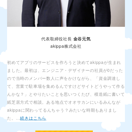
代表取締役社長
金谷元気
akippa株式会社
初めてアプリのサービスを作ろうと決めてakippaが生まれ
ました。最初は、エンジニア・デザイナーの社員が0だった
ので当時のメンバー数人に声をかけながら、「資金調達し
て、営業で駐車場を集めるんですけどサイトどうやって作る
んかな？」とやりたいことを思いつくたび、模造紙に書いて
紙芝居方式で相談。ある地点でオオサカンにいるみんなが
akippaに関わってるんちゃう？みたいな時期もありまし
た。…
続きはこちら