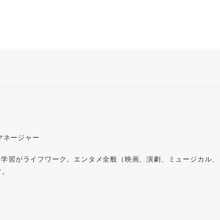
 マネージャー
語学習がライフワーク。エンタメ全般（映画、演劇、ミュージカル、
す。