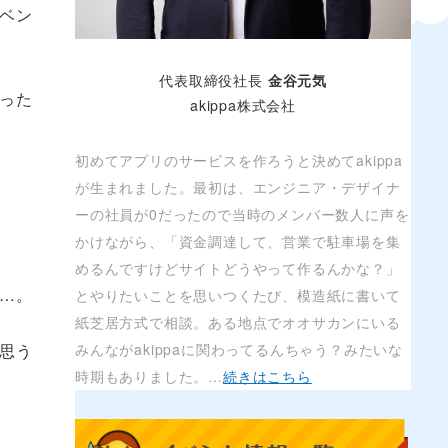
ベン
代表取締役社長
金谷元気
った
akippa株式会社
初めてアプリのサービスを作ろうと決めてakippa
が生まれました。最初は、エンジニア・デザイナ
ーの社員が0だったので当時のメンバー数人に声を
かけながら、「資金調達して、営業で駐車場を集
めるんですけどサイトどうやって作るんかな？」
…。
とやりたいことを思いつくたび、模造紙に書いて
紙芝居方式で相談。ある地点でオオサカンにいる
思う
みんながakippaに関わってるんちゃう？みたいな
時期もありました。…
続きはこちら