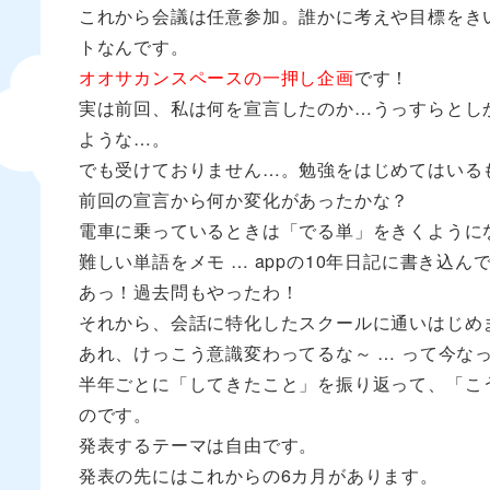
これから会議は任意参加。誰かに考えや目標をき
トなんです。
オオサカンスペースの一押し企画
です！
実は前回、私は何を宣言したのか…うっすらとし
ような…。
でも受けておりません…。勉強をはじめてはいる
前回の宣言から何か変化があったかな？
電車に乗っているときは「でる単」をきくように
難しい単語をメモ … appの10年日記に書き込
あっ！過去問もやったわ！
それから、会話に特化したスクールに通いはじめ
あれ、けっこう意識変わってるな～ … って今な
半年ごとに「してきたこと」を振り返って、「こ
のです。
発表するテーマは自由です。
発表の先にはこれからの6カ月があります。