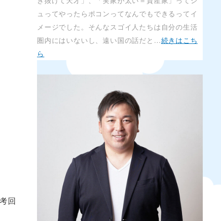
き抜けて天才」、「実家が太い＝資産家」ってシ
ュってやったらポコンってなんでもできるってイ
メージでした。そんなスゴイ人たちは自分の生活
圏内にはいないし、遠い国の話だと…
続きはこち
ら
思考回