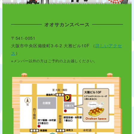
オオサカンスペース
〒541-0051
大阪市中央区備後町3-6-2 大雅ビル10F （
詳しいアクセ
ス
）
※メンバー以外の方はご予約の上お越しください。