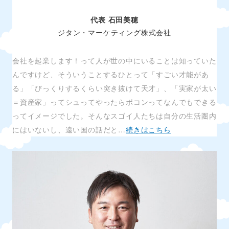
代表 石田美穂
ジタン・マーケティング株式会社
会社を起業します！って人が世の中にいることは知っていた
んですけど、そういうことするひとって「すごい才能があ
る」「びっくりするくらい突き抜けて天才」、「実家が太い
＝資産家」ってシュってやったらポコンってなんでもできる
ってイメージでした。そんなスゴイ人たちは自分の生活圏内
にはいないし、遠い国の話だと…
続きはこちら