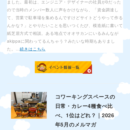
ました。最初は、エンジニア・デザイナーの社員が0だった
ので当時のメンバー数人に声をかけながら、「資金調達し
て、営業で駐車場を集めるんですけどサイトどうやって作る
んかな？」とやりたいことを思いつくたび、模造紙に書いて
紙芝居方式で相談。ある地点でオオサカンにいるみんなが
akippaに関わってるんちゃう？みたいな時期もありまし
た。…
続きはこちら
コワーキングスペースの
日常・カレー4種食べ比
べ、1位はどれ？｜2026
年5月のメルマガ