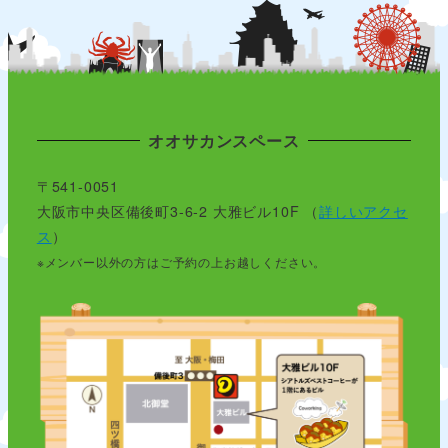
オオサカンスペース
〒541-0051
大阪市中央区備後町3-6-2 大雅ビル10F （
詳しいアクセ
ス
）
※メンバー以外の方はご予約の上お越しください。