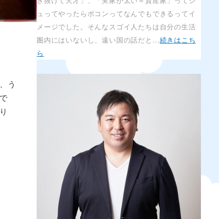
き抜けて天才」、「実家が太い＝資産家」ってシ
ュってやったらポコンってなんでもできるってイ
メージでした。そんなスゴイ人たちは自分の生活
圏内にはいないし、遠い国の話だと…
続きはこち
ら
、う
で
り