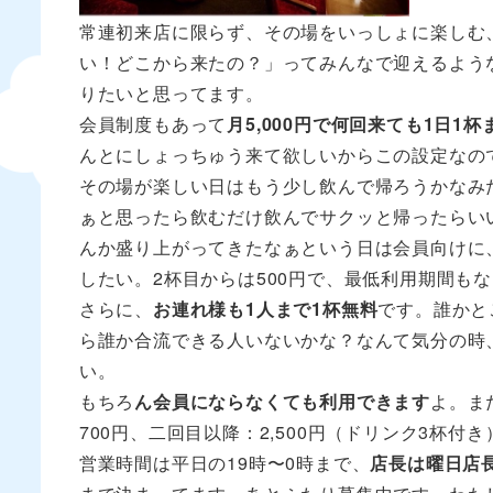
常連初来店に限らず、その場をいっしょに楽しむ
い！どこから来たの？」ってみんなで迎えるよう
りたいと思ってます。
会員制度もあって
月5,000円で何回来ても1日1
んとにしょっちゅう来て欲しいからこの設定なの
その場が楽しい日はもう少し飲んで帰ろうかなみ
ぁと思ったら飲むだけ飲んでサクッと帰ったらい
んか盛り上がってきたなぁという日は会員向けに
したい。2杯目からは500円で、最低利用期間も
さらに、
お連れ様も1人まで1杯無料
です。誰かと
ら誰か合流できる人いないかな？なんて気分の時
い。
もちろ
ん会員にならなくても利用できます
よ。ま
700円、二回目以降：2,500円（ドリンク3杯付
営業時間は平日の19時〜0時まで、
店長は曜日店