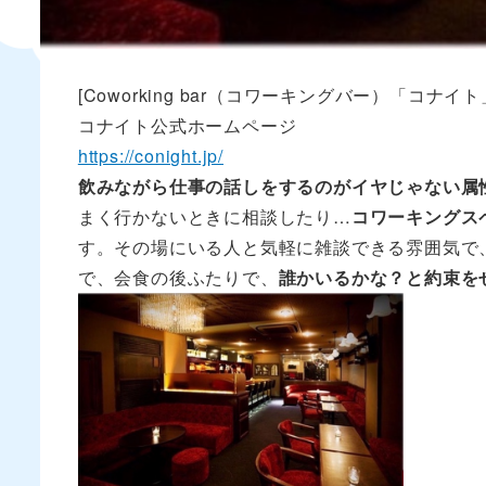
[Coworking bar（コワーキングバー）「コ
コナイト公式ホームページ
https://conight.jp/
飲みながら仕事の話しをするのがイヤじゃない属
まく行かないときに相談したり…
コワーキングス
す。その場にいる人と気軽に雑談できる雰囲気で
で、会食の後ふたりで、
誰かいるかな？と約束を