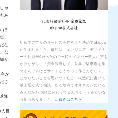
しゃ
もあ
代表取締役社長
金谷元気
akippa株式会社
くほ
囲気、
初めてアプリのサービスを作ろうと決めてakippa
だな
が生まれました。最初は、エンジニア・デザイナ
。な
ーの社員が0だったので当時のメンバー数人に声を
知が
かけながら、「資金調達して、営業で駐車場を集
めるんですけどサイトどうやって作るんかな？」
、今か
とやりたいことを思いつくたび、模造紙に書いて
ださ
紙芝居方式で相談。ある地点でオオサカンにいる
みんながakippaに関わってるんちゃう？みたいな
以降
時期もありました。…
続きはこちら
3人目