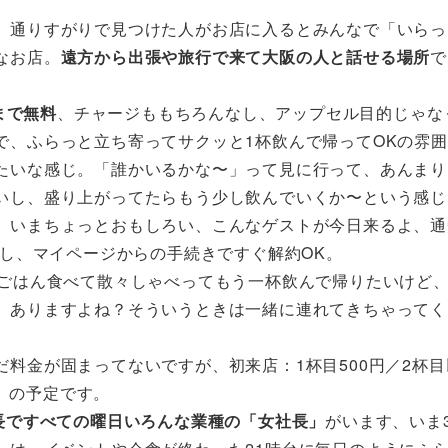
、通りすがりで見つけた人がお店に入るとみんなで「いらっ
なお店。
遠方から出張や旅行で来て大阪の人と話せる場所
で
杯まで無料
、チャージももちろんなし、アップセル目的じゃな
で、ふらっと立ち寄ってサクッと1杯飲んで帰ってOKの雰
たいな感じ。「誰かいるかな〜」って見に行って、あんまり
いし、盛り上がってたらもう少し飲んでいくか〜という感じ
、いまちょっとおもしろい、こんなゲストが今日来るよ、通
なし、マイページからの手続きですぐ解約OK。
ごはん食べて散々しゃべってもう一杯飲んで帰りたいけど
、ありますよね？そういうときは一緒に連れてきちゃってく
だ料金が固まってないですが、初来店：1杯目500円／2杯目
き）の予定です。
長ですべての曜日いろんな業種の「女社長」
がいます、いま