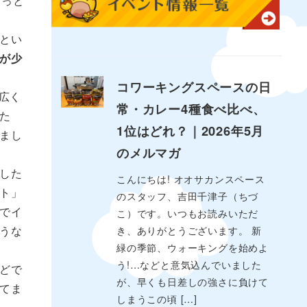
らっと
とい
が少
コワーキングスペースの日
広く
常・カレー4種食べ比べ、
た
1位はどれ？｜2026年5月
まし
のメルマガ
した
こんにちは! オオサカンスペース
ト」
のスタッフ、吉田千津子（ちづ
でイ
こ）です。いつもお読みいただ
うな
き、ありがとうございます。 新
緑の季節、ウォーキングを始めよ
う!…などと意気込んでいました
どで
が、早くも日差しの強さに負けて
てま
しまうこの頃 […]