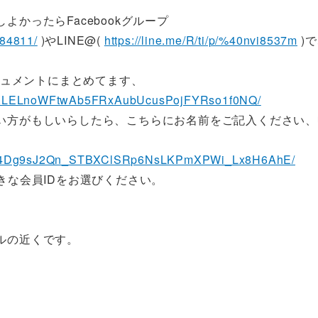
かったらFacebookグループ
284811/
)やLINE@(
https://line.me/R/ti/p/%40nvi8537m
)
キュメントにまとめてます、
M8zXLELnoWFtwAb5FRxAubUcusPojFYRso1f0NQ/
い方がもしいらしたら、こちらにお名前をご記入ください、
1SQxN4Dg9sJ2Qn_STBXClSRp6NsLKPmXPWi_Lx8H6AhE/
きな会員IDをお選びください。
ルの近くです。