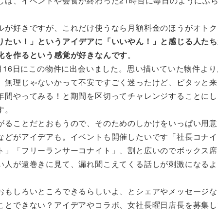
しは、イベントや会食が終わった21時台に毎日のようにふ
ルが好きですが、これだけ使うなら月額料金のほうがオトク
りたい！」というアイデアに「いいやん！」と感じる人たち
化を作るという感覚が好きなんです
。
月16日にこの物件に出会いました。思い描いていた物件より
、無理じゃないかって不安ですごく迷ったけど、ピタッと来
年間やってみる！と期間を区切ってチャレンジすることにし
す。
がることだとおもうので、そのためのしかけをいっぱい用意
などがアイデアも。イベントも開催したいです「社長コナイ
ト」「フリーランサーコナイト」、割と広いのでボックス席
い人が遠巻きに見て、漏れ聞こえてくる話しが刺激になるよ
おもしろいところできるらしいよ、とシェアやメッセージな
ことできない？アイデアやコラボ、女社長曜日店長を募集し