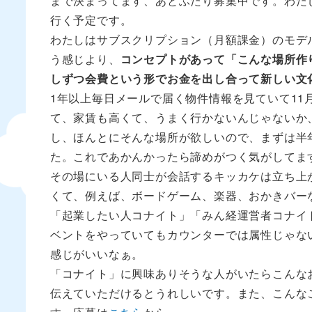
まで決まってます、あとふたり募集中です。わた
行く予定です。
わたしはサブスクリプション（月額課金）のモデ
う感じより、
コンセプトがあって「こんな場所作
しずつ会費という形でお金を出し合って新しい文
1年以上毎日メールで届く物件情報を見ていて11
て、家賃も高くて、うまく行かないんじゃないか
し、ほんとにそんな場所が欲しいので、まずは半
た。これであかんかったら諦めがつく気がしてま
その場にいる人同士が会話するキッカケは立ち上
くて、例えば、ボードゲーム、楽器、おかきバー
「起業したい人コナイト」「みん経運営者コナイ
ベントをやっていてもカウンターでは属性じゃな
感じがいいなぁ。
「コナイト」に興味ありそうな人がいたらこんな
伝えていただけるとうれしいです。また、こんな