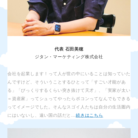
代表 石田美穂
ジタン・マーケティング株式会社
会社を起業します！って人が世の中にいることは知っていた
んですけど、そういうことするひとって「すごい才能があ
る」「びっくりするくらい突き抜けて天才」、「実家が太い
＝資産家」ってシュってやったらポコンってなんでもできる
ってイメージでした。そんなスゴイ人たちは自分の生活圏内
にはいないし、遠い国の話だと…
続きはこちら