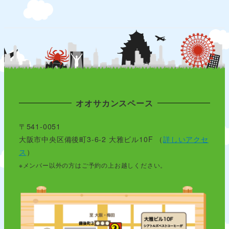
オオサカンスペース
〒541-0051
大阪市中央区備後町3-6-2 大雅ビル10F （
詳しいアクセ
ス
）
※メンバー以外の方はご予約の上お越しください。