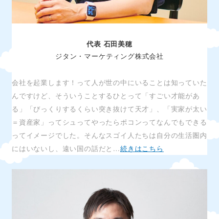
代表 石田美穂
ジタン・マーケティング株式会社
会社を起業します！って人が世の中にいることは知っていた
んですけど、そういうことするひとって「すごい才能があ
る」「びっくりするくらい突き抜けて天才」、「実家が太い
＝資産家」ってシュってやったらポコンってなんでもできる
ってイメージでした。そんなスゴイ人たちは自分の生活圏内
にはいないし、遠い国の話だと…
続きはこちら