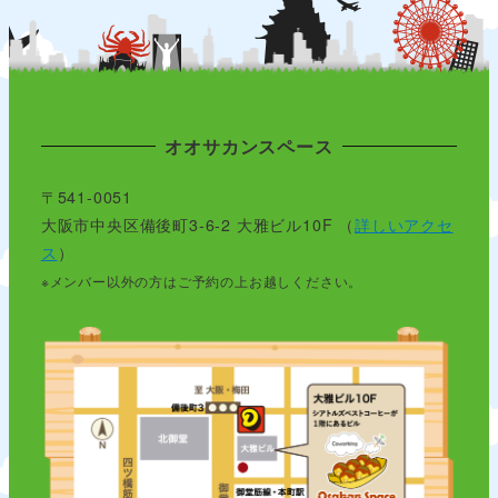
オオサカンスペース
〒541-0051
大阪市中央区備後町3-6-2 大雅ビル10F （
詳しいアクセ
ス
）
※メンバー以外の方はご予約の上お越しください。