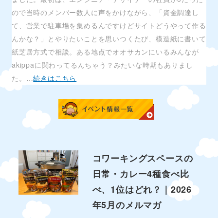
ので当時のメンバー数人に声をかけながら、「資金調達し
て、営業で駐車場を集めるんですけどサイトどうやって作る
んかな？」とやりたいことを思いつくたび、模造紙に書いて
紙芝居方式で相談。ある地点でオオサカンにいるみんなが
akippaに関わってるんちゃう？みたいな時期もありまし
た。…
続きはこちら
コワーキングスペースの
日常・カレー4種食べ比
べ、1位はどれ？｜2026
年5月のメルマガ