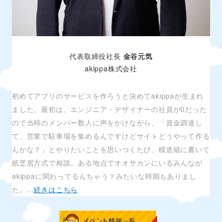
代表取締役社長
金谷元気
akippa株式会社
初めてアプリのサービスを作ろうと決めてakippaが生まれ
ました。最初は、エンジニア・デザイナーの社員が0だった
ので当時のメンバー数人に声をかけながら、「資金調達し
て、営業で駐車場を集めるんですけどサイトどうやって作る
んかな？」とやりたいことを思いつくたび、模造紙に書いて
紙芝居方式で相談。ある地点でオオサカンにいるみんなが
akippaに関わってるんちゃう？みたいな時期もありまし
た。…
続きはこちら