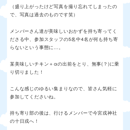
（盛り上がったけど写真を撮り忘れてしまったの
で、写真は過去のものです笑）
メンバーさん達が美味しいおかずを持ち寄ってく
ださる中、参加スタッフの
5
名中
4
名が何も持ち寄
らないという事態に
…
。
某美味しいチキン＋
α
の出前をとり、無事
(
？
)
に乗
り切りました！
こんな感じのゆるい集まりなので、皆さん気軽に
参加してくださいね。
持ち寄り部の後は、行けるメンバーで今宮戎神社
の十日戎へ！