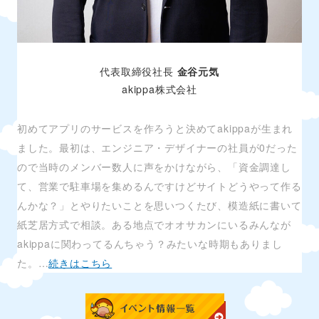
代表取締役社長
金谷元気
akippa株式会社
初めてアプリのサービスを作ろうと決めてakippaが生まれ
ました。最初は、エンジニア・デザイナーの社員が0だった
ので当時のメンバー数人に声をかけながら、「資金調達し
て、営業で駐車場を集めるんですけどサイトどうやって作る
んかな？」とやりたいことを思いつくたび、模造紙に書いて
紙芝居方式で相談。ある地点でオオサカンにいるみんなが
akippaに関わってるんちゃう？みたいな時期もありまし
た。…
続きはこちら