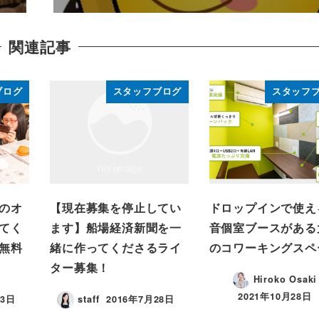
関連記事
ブログ
スタッフブログ
スタッフ
のオ
【現在募集を停止してい
ドロップインで使え
てく
ます】船場経済新聞を一
音個室ブースがある
無料
緒に作ってくださるライ
のコワーキングスペ
ター募集！
Hiroko Osaki
2021年10月28日
13日
staff
2016年7月28日