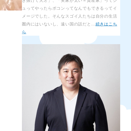
き抜けて天才」、「実家が太い＝資産家」ってシ
ュってやったらポコンってなんでもできるってイ
メージでした。そんなスゴイ人たちは自分の生活
圏内にはいないし、遠い国の話だと…
続きはこち
ら