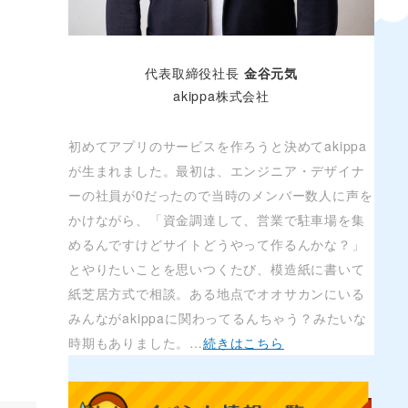
代表取締役社長
金谷元気
akippa株式会社
初めてアプリのサービスを作ろうと決めてakippa
が生まれました。最初は、エンジニア・デザイナ
ーの社員が0だったので当時のメンバー数人に声を
かけながら、「資金調達して、営業で駐車場を集
めるんですけどサイトどうやって作るんかな？」
とやりたいことを思いつくたび、模造紙に書いて
紙芝居方式で相談。ある地点でオオサカンにいる
みんながakippaに関わってるんちゃう？みたいな
時期もありました。…
続きはこちら