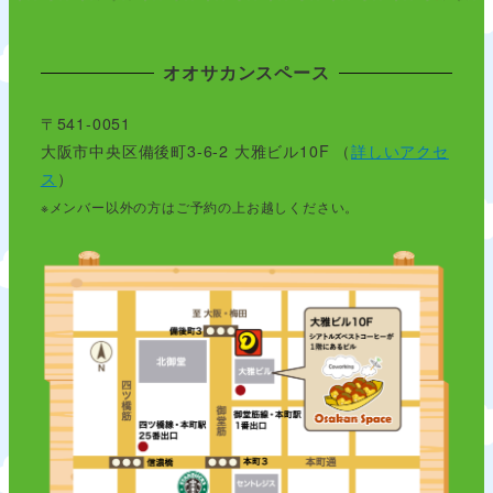
オオサカンスペース
〒541-0051
大阪市中央区備後町3-6-2 大雅ビル10F （
詳しいアクセ
ス
）
※メンバー以外の方はご予約の上お越しください。