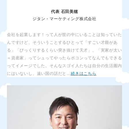
代表 石田美穂
ジタン・マーケティング株式会社
会社を起業します！って人が世の中にいることは知っていた
んですけど、そういうことするひとって「すごい才能があ
る」「びっくりするくらい突き抜けて天才」、「実家が太い
＝資産家」ってシュってやったらポコンってなんでもできる
ってイメージでした。そんなスゴイ人たちは自分の生活圏内
にはいないし、遠い国の話だと…
続きはこちら