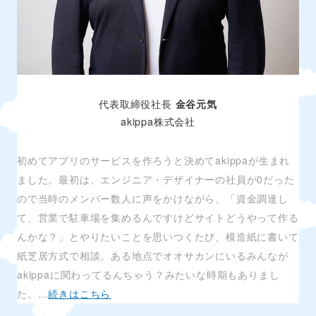
代表取締役社長
金谷元気
akippa株式会社
初めてアプリのサービスを作ろうと決めてakippaが生まれ
ました。最初は、エンジニア・デザイナーの社員が0だった
ので当時のメンバー数人に声をかけながら、「資金調達し
て、営業で駐車場を集めるんですけどサイトどうやって作る
んかな？」とやりたいことを思いつくたび、模造紙に書いて
紙芝居方式で相談。ある地点でオオサカンにいるみんなが
akippaに関わってるんちゃう？みたいな時期もありまし
た。…
続きはこちら