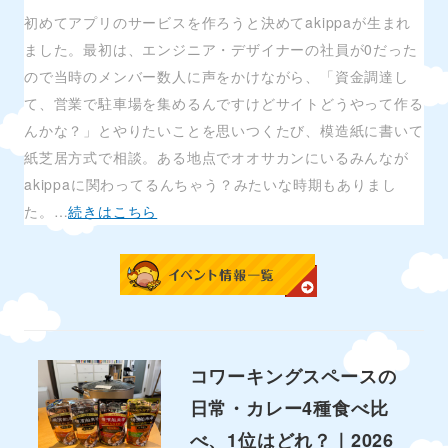
初めてアプリのサービスを作ろうと決めてakippaが生まれ
ました。最初は、エンジニア・デザイナーの社員が0だった
ので当時のメンバー数人に声をかけながら、「資金調達し
て、営業で駐車場を集めるんですけどサイトどうやって作る
んかな？」とやりたいことを思いつくたび、模造紙に書いて
紙芝居方式で相談。ある地点でオオサカンにいるみんなが
akippaに関わってるんちゃう？みたいな時期もありまし
た。…
続きはこちら
コワーキングスペースの
日常・カレー4種食べ比
べ、1位はどれ？｜2026