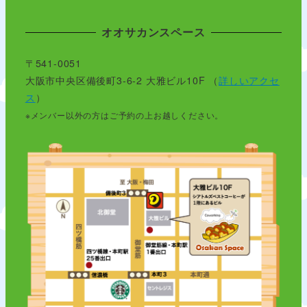
オオサカンスペース
〒541-0051
大阪市中央区備後町3-6-2 大雅ビル10F （
詳しいアクセ
ス
）
※メンバー以外の方はご予約の上お越しください。