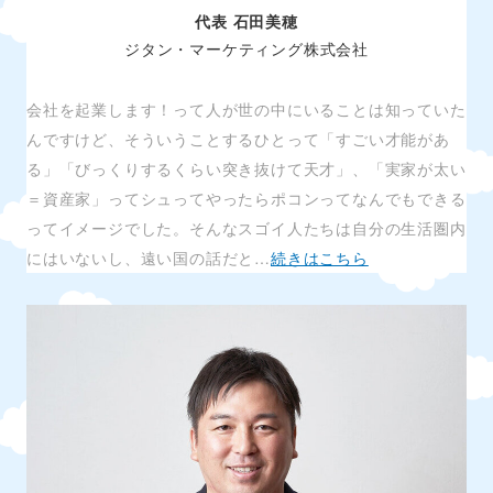
代表 石田美穂
ジタン・マーケティング株式会社
会社を起業します！って人が世の中にいることは知っていた
んですけど、そういうことするひとって「すごい才能があ
る」「びっくりするくらい突き抜けて天才」、「実家が太い
＝資産家」ってシュってやったらポコンってなんでもできる
ってイメージでした。そんなスゴイ人たちは自分の生活圏内
にはいないし、遠い国の話だと…
続きはこちら