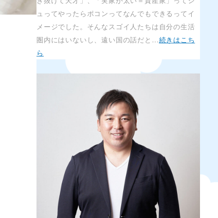
き抜けて天才」、「実家が太い＝資産家」ってシ
ュってやったらポコンってなんでもできるってイ
メージでした。そんなスゴイ人たちは自分の生活
圏内にはいないし、遠い国の話だと…
続きはこち
ら