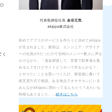
◎
代表取締役社長
金谷元気
akippa株式会社
初めてアプリのサービスを作ろうと決めてakippa
が生まれました。最初は、エンジニア・デザイナ
ーの社員が0だったので当時のメンバー数人に声を
てく
かけながら、「資金調達して、営業で駐車場を集
めるんですけどサイトどうやって作るんかな？」
とやりたいことを思いつくたび、模造紙に書いて
紙芝居方式で相談。ある地点でオオサカンにいる
みんながakippaに関わってるんちゃう？みたいな
時期もありました。…
続きはこちら