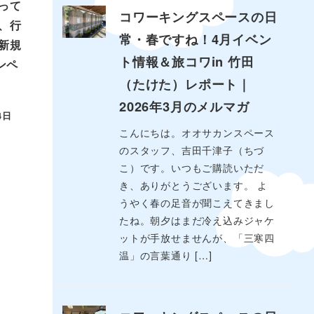
って
コワーキングスペースの日
、行
常・春ですね！4月イベン
新規
ト情報＆旅コワin 竹田
ンペ
（たけた）レポート｜
2026年3月のメルマガ
4日
こんにちは。オオサカンスペース
のスタッフ、吉田千津子（ちづ
こ）です。いつもご購読いただ
き、ありがとうございます。 よ
うやく春の足音が聞こえてきまし
たね。朝夕はまだ冷え込みジャケ
ットが手放せませんが、「三寒四
温」の言葉通り […]