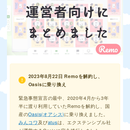
2023年8月22日 Remoを解約し、
Oasisに乗り換え
緊急事態宣言の最中、2020年4月から3年
半に渡り利用していたRemoを解約し、国
産の
Oasis(オアシス)
に乗り換えました。
みんコワ
及び
atus
は、エクステンシブル社