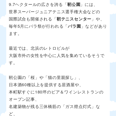
9.7ヘクタールの広さを誇る「
靭公園
」には、
世界スーパージュニアテニス選手権大会などの
国際試合も開催される「
靭テニスセンター
」や、
毎年5月にバラ祭が行われる「
バラ園
」などがあり
ます。
最近では、北浜のレトロビルが
大阪市外の女性を中心に人気を集めているそうで
す。
靭公園の「桜」や「猫の里親探し」、
日本酒60種以上を提供する居酒屋や、
本町駅すぐに180坪のビア＆ワインレストランの
オープン記事、
名建築物が残る三休橋筋の「ガス燈点灯式」な
ど、