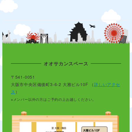
オオサカンスペース
〒541-0051
大阪市中央区備後町3-6-2 大雅ビル10F （
詳しいアクセ
ス
）
※メンバー以外の方はご予約の上お越しください。