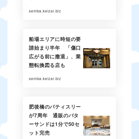
semba.keizai.biz
船場エリアに時短の要
請始まり半年 「傷口
広がる前に撤退」、業
態転換図る店も
semba.keizai.biz
肥後橋のパティスリー
が7周年 通販のバタ
ーサンドは1分で50セ
ット完売