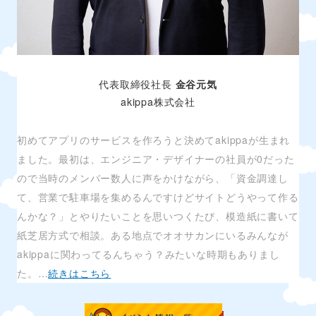
代表取締役社長
金谷元気
akippa株式会社
初めてアプリのサービスを作ろうと決めてakippaが生まれ
ました。最初は、エンジニア・デザイナーの社員が0だった
ので当時のメンバー数人に声をかけながら、「資金調達し
て、営業で駐車場を集めるんですけどサイトどうやって作る
んかな？」とやりたいことを思いつくたび、模造紙に書いて
紙芝居方式で相談。ある地点でオオサカンにいるみんなが
akippaに関わってるんちゃう？みたいな時期もありまし
た。…
続きはこちら