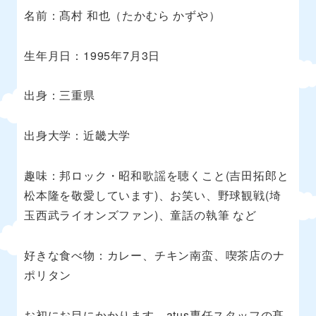
名前：髙村 和也（たかむら かずや）
生年月日：1995年7月3日
出身：三重県
出身大学：近畿大学
趣味：邦ロック・昭和歌謡を聴くこと(吉田拓郎と
松本隆を敬愛しています)、お笑い、野球観戦(埼
玉西武ライオンズファン)、童話の執筆 など
好きな食べ物：カレー、チキン南蛮、喫茶店のナ
ポリタン
お初にお目にかかります、atus専任スタッフの髙