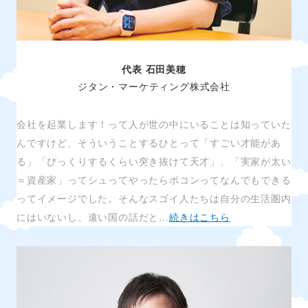
代表 石田美穂
ジタン・マーケティング株式会社
会社を起業します！って人が世の中にいることは知っていた
んですけど、そういうことするひとって「すごい才能があ
る」「びっくりするくらい突き抜けて天才」、「実家が太い
＝資産家」ってシュってやったらポコンってなんでもできる
ってイメージでした。そんなスゴイ人たちは自分の生活圏内
にはいないし、遠い国の話だと…
続きはこちら