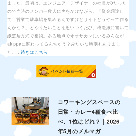
ました。最初は、エンジニア・デザイナーの社員が0だった
ので当時のメンバー数人に声をかけながら、「資金調達し
て、営業で駐車場を集めるんですけどサイトどうやって作る
んかな？」とやりたいことを思いつくたび、模造紙に書いて
紙芝居方式で相談。ある地点でオオサカンにいるみんなが
akippaに関わってるんちゃう？みたいな時期もありまし
た。…
続きはこちら
コワーキングスペースの
日常・カレー4種食べ比
べ、1位はどれ？｜2026
年5月のメルマガ