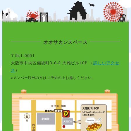
オオサカンスペース
〒541-0051
大阪市中央区備後町3-6-2 大雅ビル10F （
詳しいアクセ
ス
）
※メンバー以外の方はご予約の上お越しください。