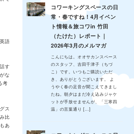
コワーキングスペースの日
常・春ですね！4月イベン
ト情報＆旅コワin 竹田
（たけた）レポート｜
英語
2026年3月のメルマガ
こんにちは。オオサカンスペース
のスタッフ、吉田千津子（ちづ
話す
こ）です。いつもご購読いただ
がな
き、ありがとうございます。 よ
る考
うやく春の足音が聞こえてきまし
たね。朝夕はまだ冷え込みジャケ
ットが手放せませんが、「三寒四
グス
温」の言葉通り […]
み比
もあ