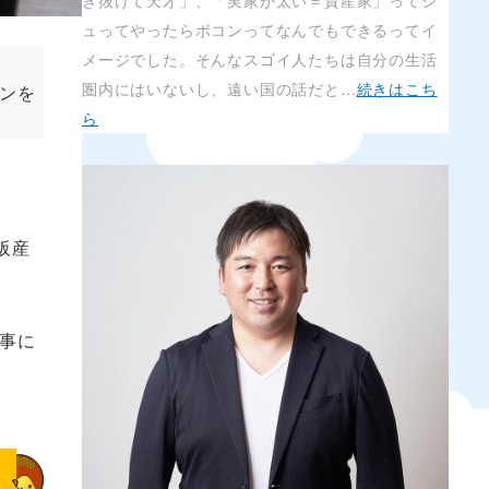
き抜けて天才」、「実家が太い＝資産家」ってシ
ュってやったらポコンってなんでもできるってイ
メージでした。そんなスゴイ人たちは自分の生活
圏内にはいないし、遠い国の話だと…
続きはこち
ンを
ら
阪産
事に